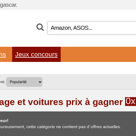
gascar.
ons
Jeux concours
nt:
0x
age et voitures prix à gagner
eur!
ureusement, cette catégorie ne contient pas d´offres actuelles.