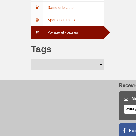
Santé et beauté
Sport et animaux
Voyage et voitures
Tags
Recevre
N
Fa