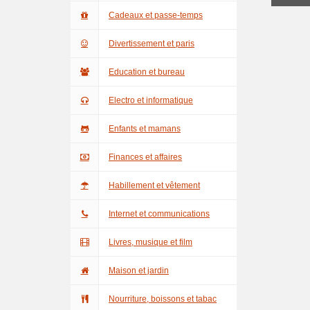
Cadeaux et passe-temps
Divertissement et paris
Education et bureau
Electro et informatique
Enfants et mamans
Finances et affaires
Habillement et vêtement
Internet et communications
Livres, musique et film
Maison et jardin
Nourriture, boissons et tabac