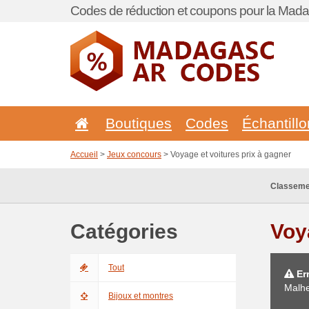
Codes de réduction et coupons pour la Mada
Boutiques
Codes
Échantill
Accueil
>
Jeux concours
> Voyage et voitures prix à gagner
Classeme
Catégories
Voy
Tout
Err
Malhe
Bijoux et montres