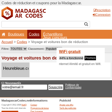
Codes de réduction et coup
Boutiques
Codes
É
Accueil
>
Codes
> Voyage e