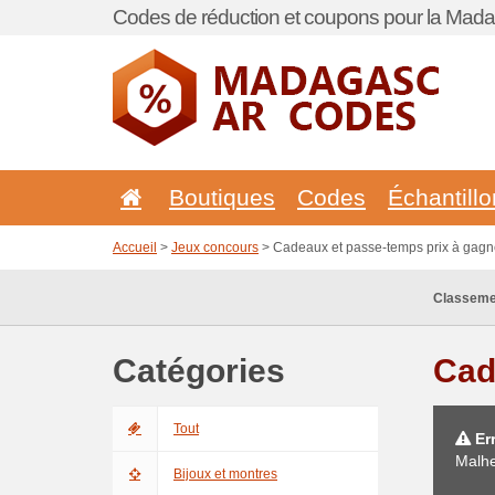
Codes de réduction et coupons pour la Mada
Boutiques
Codes
Échantill
Accueil
>
Jeux concours
> Cadeaux et passe-temps prix à gagn
Classeme
Catégories
Cad
Tout
Err
Malhe
Bijoux et montres