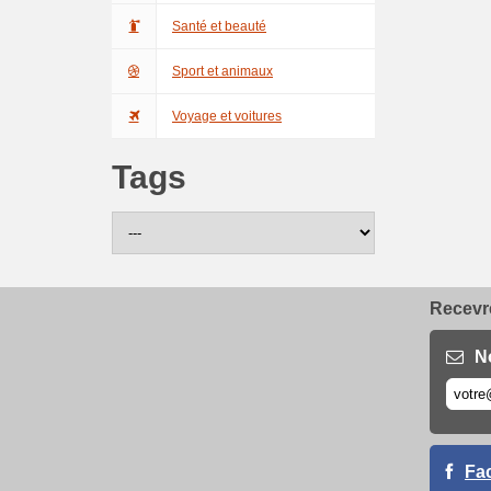
Santé et beauté
Sport et animaux
Voyage et voitures
Tags
Recevre
N
Fa