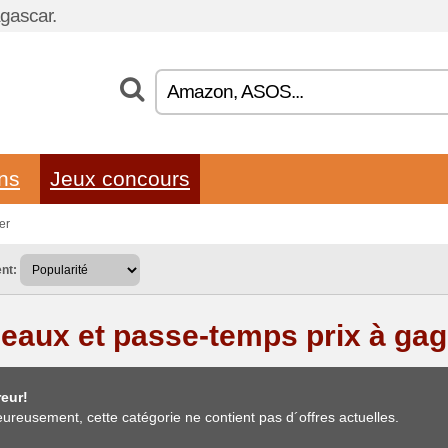
gascar.
ons
Jeux concours
er
nt:
eaux et passe-temps prix à ga
eur!
ureusement, cette catégorie ne contient pas d´offres actuelles.