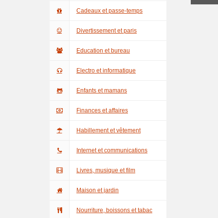
Cadeaux et passe-temps
Divertissement et paris
Education et bureau
Electro et informatique
Enfants et mamans
Finances et affaires
Habillement et vêtement
Internet et communications
Livres, musique et film
Maison et jardin
Nourriture, boissons et tabac