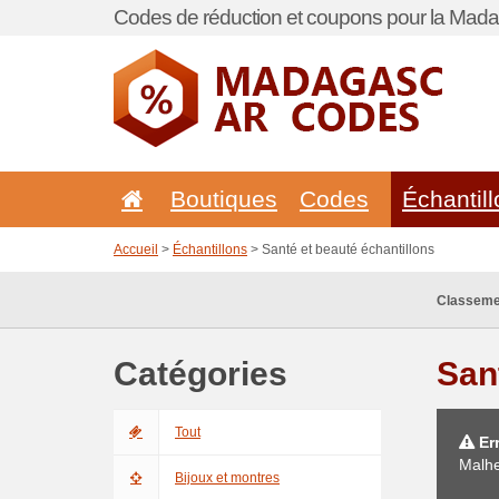
Codes de réduction et coupons pour la Mada
Boutiques
Codes
Échantil
Accueil
>
Échantillons
> Santé et beauté échantillons
Classeme
Catégories
San
Tout
Err
Malhe
Bijoux et montres