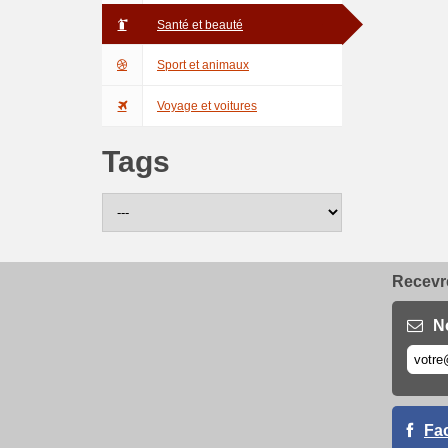
Santé et beauté
Sport et animaux
Voyage et voitures
Tags
Recevre
N
Fa