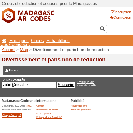
Codes de réduction et coup
Boutiques
Codes
Éch
Jeux concours
Accueil
>
Mag
> Divertissem